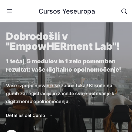
Cursos Yeseuropa
Dobrodošli v
"EmpowHERment Lab"!
1 tečaj, 5 modulov in 1 zelo pomemben
rezultat: vaše digitalno opolnomočenje!
Vaše izpopolnjevanje se začne tukaj! Kliknite na
gumb za registracijo in začnite svoje potovanje k
digitalnemu opolnomočenju.
Detalles del Curso