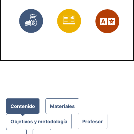
Bonificado
3
Es
trabajos
prácticos
Contenido
Materiales
Objetivos y metodología
Profesor