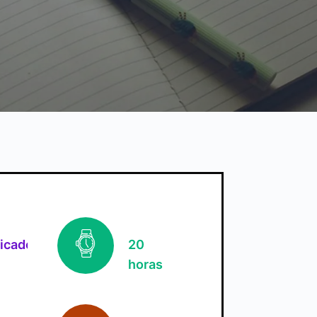
ficado
20
horas