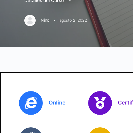
Detalles del Curso
·
Nino
agosto 2, 2022
Online
Certi