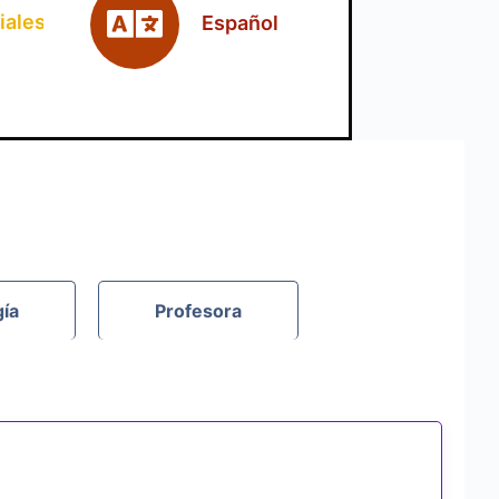
iales
Español
gía
Profesora