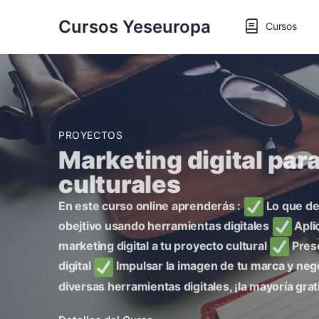
Cursos Yeseuropa
Cursos
PROYECTOS
Marketing digital pa
culturales
En este curso online aprenderás :
Lo que deb
obejtivo usando herramientas digitales
Apli
marketing digital a tu proyecto cultural
Prese
digital
Impulsar la imagen de tu marca y nego
diversas herramientas digitales, ¡la mayoría grati