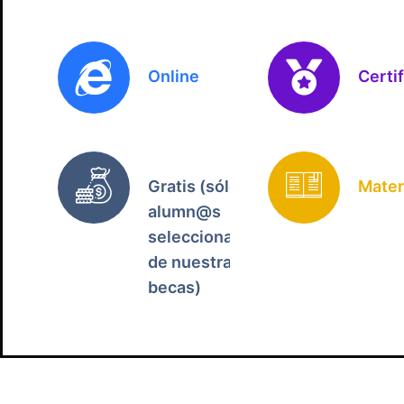
Online
Certi
Gratis (sólo
Mater
alumn@s
seleccionados
de nuestras
becas)