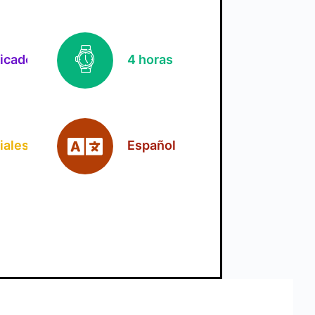
ficado
4 horas
iales
Español