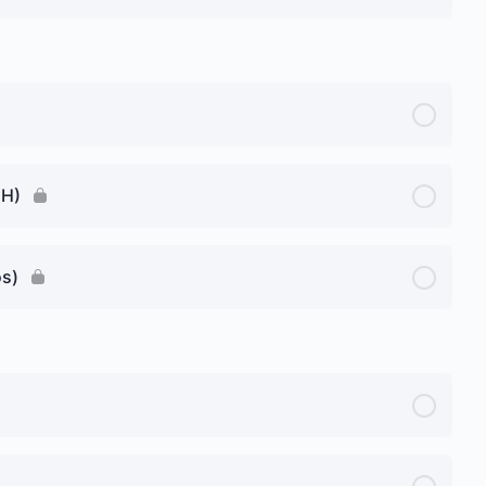
 H)
os)