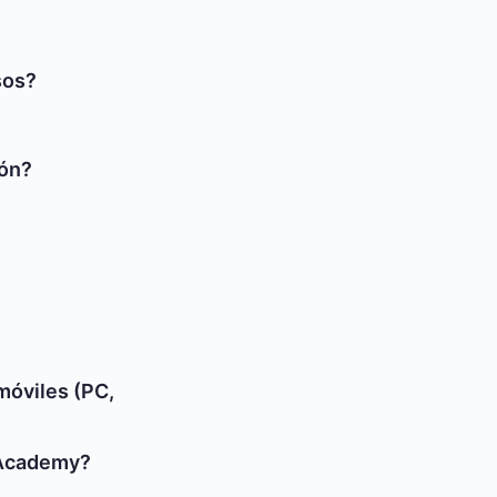
sos?
ión?
móviles (PC,
 Academy?