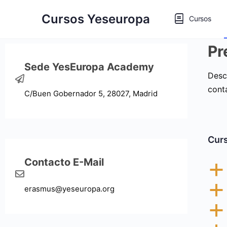
Cursos Yeseuropa
Cursos
Pr
Sede YesEuropa Academy
Desc
cont
C/Buen Gobernador 5, 28027, Madrid
Curs
Contacto E-Mail
a
a
erasmus@yeseuropa.org
a