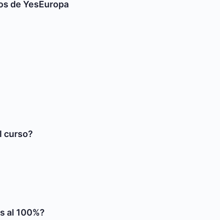
sos de YesEuropa
l curso?
@s al 100%?