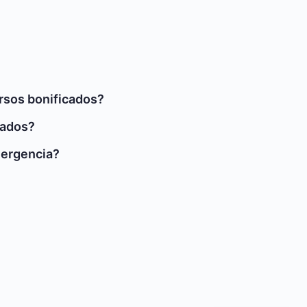
ursos bonificados?
cados?
mergencia?