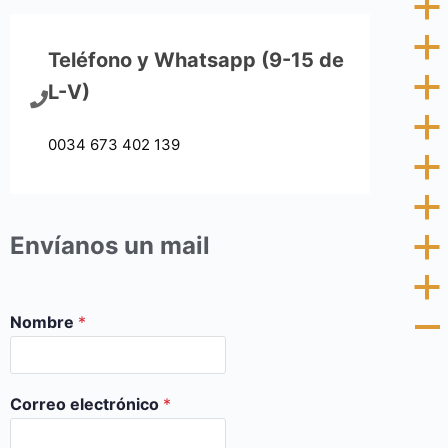
a
a
Teléfono y Whatsapp (9-15 de
a
L-V)
a
0034 673 402 139
a
a
Envíanos un mail
a
a
Nombre
*
A
Correo electrónico
*