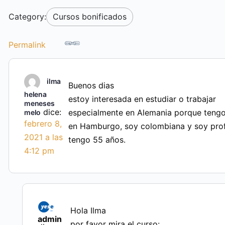
Category:
Cursos bonificados
Permalink
ilma
Buenos dias
helena
estoy interesada en estudiar o trabajar
meneses
dice:
especialmente en Alemania porque tengo
melo
febrero 8,
en Hamburgo, soy colombiana y soy pro
2021 a las
tengo 55 años.
4:12 pm
Hola Ilma
admin
por favor mira el curso: