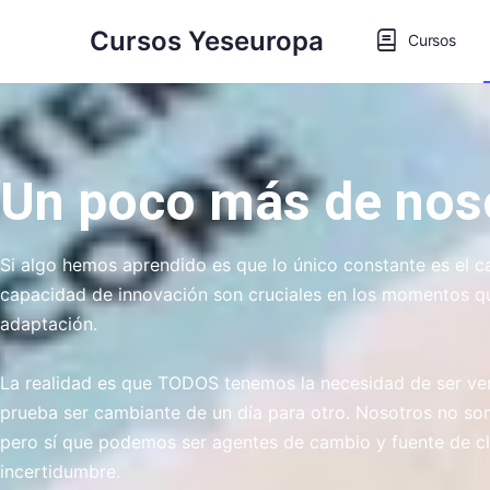
Cursos Yeseuropa
Cursos
Un poco más de nos
Si algo hemos aprendido es que lo único constante es el c
capacidad de innovación son cruciales en los momentos qu
adaptación.
La realidad es que TODOS tenemos la necesidad de ser ve
prueba ser cambiante de un día para otro.
Nosotros no som
pero sí que podemos ser agentes de cambio y fuente de cl
incertidumbre.