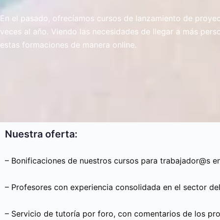
En el pasado, ofrecíamos cursos de lanzamiento de proyec
veces al año. Viendo las necesidades de llegar a más pers
estas formaciones de manera online.
Nuestra oferta:
– Bonificaciones de nuestros cursos para trabajador@s en
– Profesores con experiencia consolidada en el sector de
– Servicio de tutoría por foro, con comentarios de los p