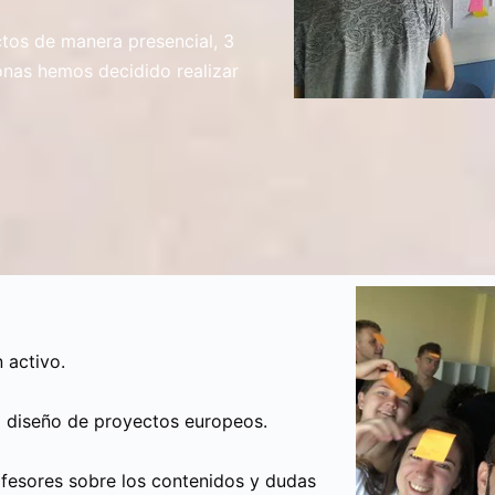
tos de manera presencial, 3
onas hemos decidido realizar
 activo.
l diseño de proyectos europeos.
rofesores sobre los contenidos y dudas