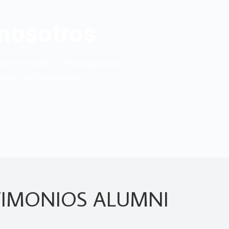
 nosotros
yectos europeos… Descarga gratis
curso que desarrolles.
TIMONIOS ALUMNI