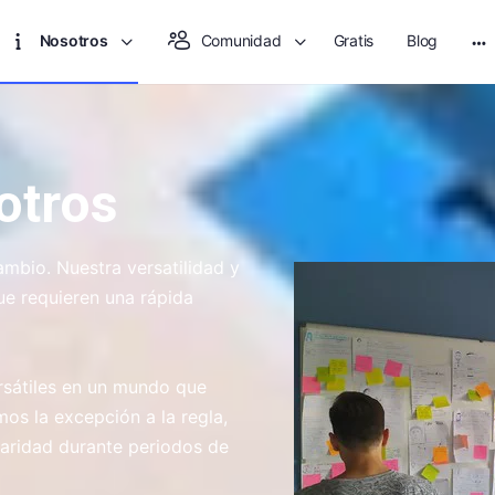
Nosotros
Comunidad
Gratis
Blog
otros
ambio. Nuestra versatilidad y
e requieren una rápida
rsátiles en un mundo que
os la excepción a la regla,
aridad durante periodos de