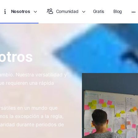
Nosotros
Comunidad
Gratis
Blog
otros
ambio. Nuestra versatilidad y
e requieren una rápida
rsátiles en un mundo que
os la excepción a la regla,
aridad durante periodos de