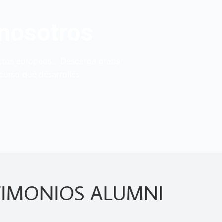
 nosotros
yectos europeos… Descarga gratis
curso que desarrolles.
TIMONIOS ALUMNI