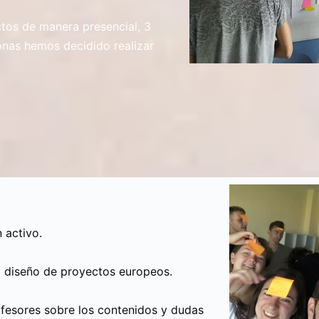
tos de manera presencial, 3
onas hemos decidido realizar
 activo.
l diseño de proyectos europeos.
rofesores sobre los contenidos y dudas