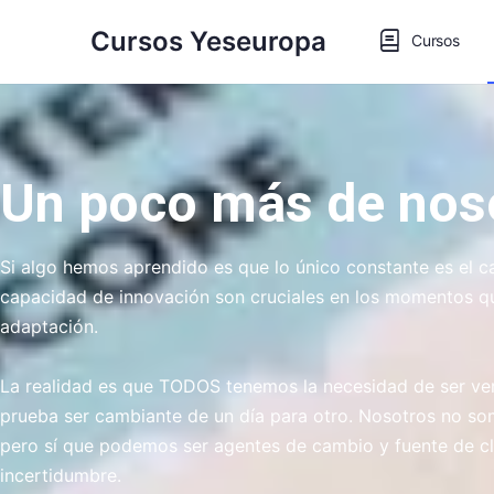
Cursos Yeseuropa
Cursos
Un poco más de nos
Si algo hemos aprendido es que lo único constante es el c
capacidad de innovación son cruciales en los momentos qu
adaptación.
La realidad es que TODOS tenemos la necesidad de ser ve
prueba ser cambiante de un día para otro.
Nosotros no som
pero sí que podemos ser agentes de cambio y fuente de cl
incertidumbre.