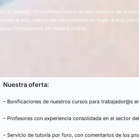
En el pasado, ofrecíamos cursos de lanzamiento de proyec
veces al año. Viendo las necesidades de llegar a más pers
estas formaciones de manera online.
Nuestra oferta:
– Bonificaciones de nuestros cursos para trabajador@s en
– Profesores con experiencia consolidada en el sector de
– Servicio de tutoría por foro, con comentarios de los p