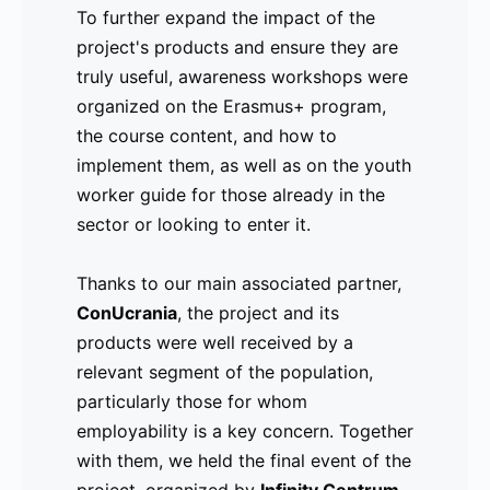
To further expand the impact of the
y el desarrollo de marca.
project's products and ensure they are
truly useful, awareness workshops were
Para llevar los productos del proyecto
organized on the Erasmus+ program,
aún más lejos y garantizar que fueran
the course content, and how to
realmente útiles, se organizaron talleres
implement them, as well as on the youth
de sensibilización sobre el programa
worker guide for those already in the
Erasmus+, los contenidos y cómo
sector or looking to enter it.
implementarlos, así como sobre la guía
para trabajadores juveniles, tanto para
Thanks to our main associated partner,
aquellos que ya están en el sector como
ConUcrania
para los que buscan adentrarse en él.
, the project and its
products were well received by a
relevant segment of the population,
Gracias a nuestro socio asociado
particularly those for whom
principal,
ConUcrania
, el proyecto y sus
employability is a key concern. Together
productos fueron bien recibidos por un
with them, we held the final event of the
segmento relevante de la población,