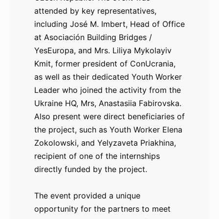
attended by key representatives,
the EU) [Resultados]
including José M. Imbert, Head of Office
at Asociación Building Bridges /
El proyecto
UMEU (Ukraine Meets the
YesEuropa, and Mrs. Liliya Mykolayiv
EU)
, cofinanciado por Erasmus+, marcó
Kmit, former president of ConUcrania,
un hito importante con su evento final
as well as their dedicated Youth Worker
en
Infinity Centrum
en la República
Leader who joined the activity from the
Checa. El evento contó con la presencia
Ukraine HQ, Mrs, Anastasiia Fabirovska.
de representantes clave, incluyendo a
Also present were direct beneficiaries of
José M. Imbert
, Director de la Oficina
the project, such as Youth Worker Elena
de
Asociación Building Bridges /
Zokolowski, and Yelyzaveta Priakhina,
YesEuropa
, y
Sra. Liliya Mykolayiv Kmit
,
recipient of one of the internships
expresidenta de
ConUcrania
. También
directly funded by the project.
estuvieron presentes beneficiarios
directos del proyecto, como la
The event provided a unique
trabajadora juvenil
Elena Zokolowski
, y
opportunity for the partners to meet
Yelyzaveta Priakhina
, beneficiaria de