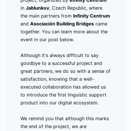
project, organized by
especialmente aquellos para quienes la
Infinity Centrum
in
empleabilidad era un tema de gran
Jablunkov
, Czech Republic, where
the main partners from
interés. Junto con ellos, se celebró el
Infinity Centrum
and
evento final del proyecto, organizado
Asociación Building Bridges
came
together. You can learn more about the
por
Infinity Centrum
en
Jablunkov
,
event in our post below.
República Checa, donde se reunieron
los actores principales asociados a los
Although it's always difficult to say
socios del proyecto,
Infinity Centrum
y
goodbye to a successful project and
Asociación Building Bridges
. Pueden
great partners, we do so with a sense of
ver más sobre el encunetro aquí.
satisfaction, knowing that a well-
executed collaboration has allowed us
Si bien es cierto que es difícil
to introduce the first linguistic support
despedirse de un buen proyecto y de
product into our digital ecosystem.
grandes socios, lo hacemos con una
sonrisa de satisfacción, sabiendo que
We remind you that although this marks
una colaboración bien ejecutada nos ha
the end of the project, we are
permitido introducir el primer producto