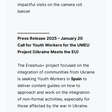
impactful visits on the camera roll
-
Marca
idioma para el
below!
-
Personal
sector hospitaliario
-
para
(version del
-
personas en
Ucraniano al
________________
-
busca de
Español), así como
Press Release 2025 – January 20
-
Trabajo ya
el curso de Marca
Call for Youth Workers for the UMEU
-
están
personal, el cual
Project (Ukraine Meets the EU)
-
abiertos en
consiste en
-
la
herramientas de
The Erasmus+ project focused on the
-
plataforma
busqueda de
integration of communities from Ukraine
-
de UMEU
empleo, trabajo
is seeking Youth Workers in
Spain
to
-
(Ukraine
sobre la huella
deliver content guides on how to
-
Meets the
digital, y
approach and work on the integration
-
EU)
construcción de
of non-formal activities, especially for
-
CVs para la era
those affected by the war in Ukraine.
-
digital.