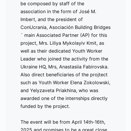
be composed by staff of the
de Asociación Building Bridges en este proyecto,
association in the form of José M.
Fabirovska
, así como beneficiarios directos del 
Imbert, and the president of
Zokolowski
, y
Yelyzaveta Priakhina
, quien fue g
ConUcrania, Asociación Building Bridges
directamente financiadas por el proyecto.
´ main Associated Partner (AP) for this
project, Mrs. Liliya Mykolayiv Kmit, as
El evento se celebrará del
14 al 16 de abril de 20
well as their dedicated Youth Worker
lo que ha sido un proyecto increíblemente inspirad
Leader who joined the activity from the
de la UE.
Ukraine HQ, Mrs, Anastasiia Fabirovska.
________________________
Also direct beneficiaries of the projtect
such as Youth Worker Elena Zokolowski,
Comunicado de Prensa 2025 – 4 de feb
and Yelyzaveta Priakhina, who was
Visitas de Estudio realizadas para el 
awarded one of the internships directly
funded by the project.
El proyecto UMEU ha cerrado las VISITAS DE ES
posibles empleados y propietarios de negocios p
The event will be from April 14th-16th,
de la industria, abordando las demandas y necesi
2025 and promises to be a great close