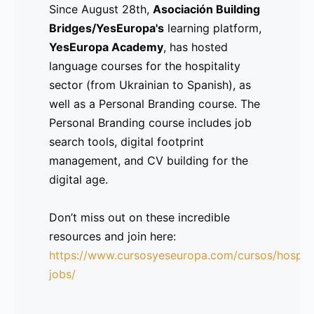
Since August 28th,
Asociación Building
idioma dentro de los principales
Bridges/YesEuropa's
learning platform,
sectores laborales en
España
y
la
YesEuropa Academy
, has hosted
República Checa
.
language courses for the hospitality
sector (from Ukrainian to Spanish), as
A través de una serie de webinars,
well as a Personal Branding course. The
Moocs y ofertas, esperamos extender
Personal Branding course includes job
una mano amiga a las nuevas
search tools, digital footprint
comunidades y ayudarlas a acercarse al
management, and CV building for the
empleo, a la integración social y a un
digital age.
nuevo comienzo libre de estigmas y
lleno de oportunidades.
Don’t miss out on these incredible
resources and join here:
https://www.cursosyeseuropa.com/cursos/hospita
Lee la Nota de Prensa aquí
jobs/