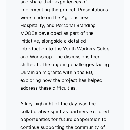
and share their experiences of
una de las prácticas directamente
implementing the project. Presentations
financiadas por el proyecto.
were made on the Agribusiness,
Hospitality, and Personal Branding
El evento brindó una oportunidad única
MOOCs developed as part of the
para que los socios se reunieran y
initiative, alongside a detailed
compartieran sus experiencias en la
introduction to the Youth Workers Guide
implementación del proyecto. Se
and Workshop. The discussions then
realizaron presentaciones sobre los
shifted to the ongoing challenges facing
MOOCs desarrollados en
Ukrainian migrants within the EU,
Agronegocios
,
Industria Hotelera
y
exploring how the project has helped
Marca Personal
, además de una
address these difficulties.
introducción detallada a la
Guía y Taller
para Trabajadores Juveniles
.
A key highlight of the day was the
Posteriormente, las discusiones se
collaborative spirit as partners explored
centraron en los desafíos actuales que
opportunities for future cooperation to
enfrentan los
migrantes ucranianos
en
continue supporting the community of
la UE, explorando cómo el proyecto ha