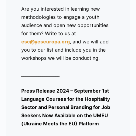
-
Are you interested in learning new
-
methodologies to engage a youth
-
audience and open new opportunities
-
for them? Write to us at
-
esc@yeseuropa.org
, and we will add
------------------------------
you to our list and include you in the
Comunicado de prensa 2023 – 20 de
workshops we will be conducting!
octubre
Lanzamiento de UMEU (Ukraine Meets
__________________
the EU)
Press Release 2024 – September 1st
Language Courses for the Hospitality
Sector and Personal Branding for Job
Un proyecto de Erasmus+ dirigido a la
Seekers Now Available on the UMEU
integración de comunidades de
(Ukraine Meets the EU) Platform
personas de Ucrania y a ayudar a cerrar
la brecha entre interculturalidad e