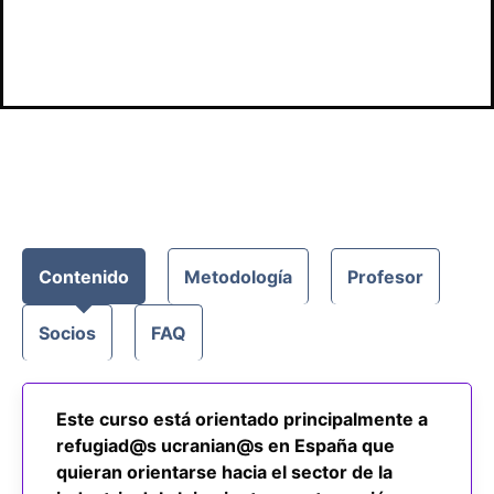
acceso
Contenido
Metodología
Profesor
Socios
FAQ
Este curso está orientado principalmente a
refugiad@s ucranian@s en España que
quieran orientarse hacia el sector de la