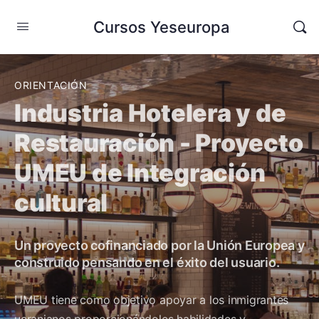
Cursos Yeseuropa
ORIENTACIÓN
Industria Hotelera y de
Restauración - Proyecto
UMEU de Integración
cultural
Un proyecto cofinanciado por la Unión Europea y
construido pensando en el éxito del usuario.
UMEU tiene como objetivo apoyar a los inmigrantes