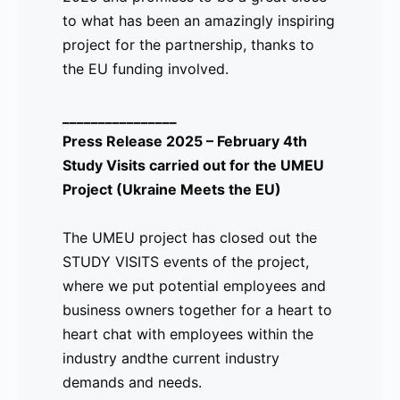
to what has been an amazingly inspiring
Las visitas fueron organizadas por Sra. Silvana
project for the partnership, thanks to
BAR y CAFÉ, ubicado en Plaza del Biombo, Madri
the EU funding involved.
con la presencia de 4 participantes por visita má
centraron en presentar a los participantes al per
________________
objetivo de generar un diálogo sobre las demanda
Press Release 2025 – February 4th
necesarias para roles de atención al público, y c
Study Visits carried out for the UMEU
prácticas comunes dentro de la industria en Espa
Project (Ukraine Meets the EU)
¡No dudes en consultar las fotos de las visitas im
The UMEU project has closed out the
STUDY VISITS events of the project,
where we put potential employees and
_________________
business owners together for a heart to
Comunicado 2025 – 20 de enero Llamado a Yout
heart chat with employees within the
Meets the EU)
industry andthe current industry
demands and needs.