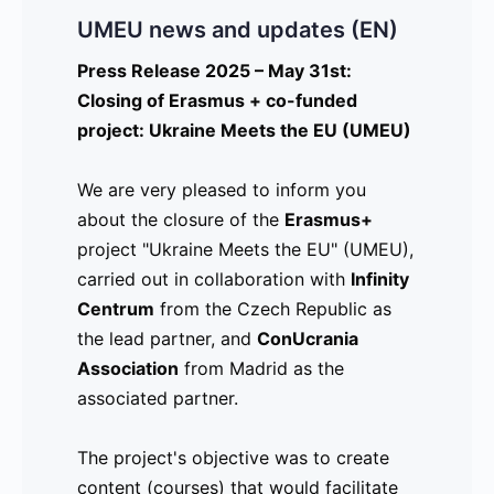
UMEU news and updates (EN)
UMEU news and updates (CZ)
UMEU news and updates (ES)
Press Release 2025 – May 31st:
Comunicado de prensa 2022 – 12 -19
Comunicado de Prensa 2025 - Mayo
Closing of Erasmus + co-funded
31: Cierre de nuestro projecto Ukraine
project: Ukraine Meets the EU (UMEU)
Digital Booster – Herramientas para el
Meets the EU (UMEU)
empleo después de Covid 19
We are very pleased to inform you
Es con mucha alegría que les
about the closure of the
Un Impulso digital para tu vida
informamos sobre el cierre del proyecto
Erasmus+
project "Ukraine Meets the EU" (UMEU),
Erasmus+ "Ukraine Meets the EU"
carried out in collaboration with
La Educación de Adultos en el municipio
(UMEU), llevado a cabo junto con
Infinity
Centrum
de Gagnef, Suecia, en colaboración con
Infinity Centrum
from the Czech Republic as
, de la República
the lead partner, and
la Asociación Building Bridges en
Checa, como socio principal, y
ConUcrania
la
Association
Madrid, España, ha comenzado una
Asociación ConUcrania
from Madrid as the
de Madrid,
associated partner.
cooperación en un proyecto Erasmus+.
como socio asociado.
El objetivo es crear cursos en línea
The project's objective was to create
(MOOC’s) que se puedan utilizar para
El objetivo del proyecto fue crear
content (courses) that would facilitate
desarrollar la conciencia digital y
contenidos (cursos) que facilitaran la