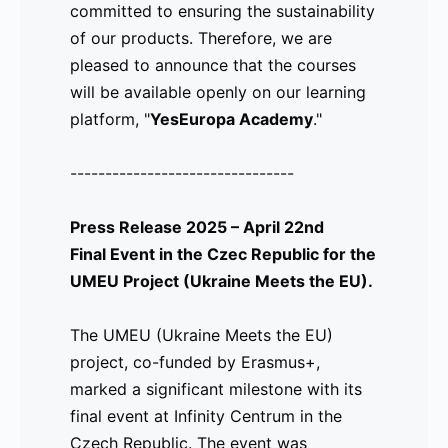
committed to ensuring the sustainability
de ayuda lingüística en nuestro
of our products. Therefore, we are
ecosistema digital.
pleased to announce that the courses
will be available openly on our learning
Les recordamos que, aunque este sea el
platform, "
cierre del proyecto, velamos por la
YesEuropa Academy
."
sostenibilidad de nuestros productos.
--------------------------------
Por ello, nos complace anunciar que los
cursos estarán disponibles de forma
Press Release 2025 – April 22nd
abierta en nuestra plataforma de
Final Event in the Czec Republic for the
aprendizaje "
YesEuropa Academy
".
UMEU Project (Ukraine Meets the EU).
The UMEU (Ukraine Meets the EU)
---------------------------------
project, co-funded by Erasmus+,
Comunicado de Prensa 2025 – 22 de
marked a significant milestone with its
abril
final event at Infinity Centrum in the
Evento Final en la República Checa
Czech Republic. The event was
para el Proyecto UMEU (Ukraine Meets