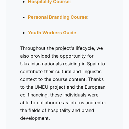
Hospitality Course
:
Curso de Hostelería
Personal Branding Course
:
Curso de Marca Personal
Youth Workers Guide
:
Guía para trabajadores juveniles
:
Throughout the project's lifecycle, we
also provided the opportunity for
Durante el ciclo de vida del proyecto,
Ukrainian nationals residing in Spain to
también se brindó la oportunidad de
contribute their cultural and linguistic
colaborar a personas de nacionalidad
context to the course content. Thanks
ucraniana radicadas en España, quienes
to the UMEU project and the European
aportaron un valioso contexto cultural y
co-financing, these individuals were
lingüístico a los contenidos de los
able to collaborate as interns and enter
cursos. Gracias al proyecto UMEU y a la
the fields of hospitality and brand
cofinanciación europea, estas personas
development.
pudieron colaborar como becarios y
adentrarse en el mundo de la hostelería