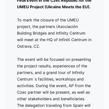
Final Event in the Czec Republic for the
Haz clic aquí
para ver el evento en
UMEU Project (Ukraine Meets the EU).
imágenes y acceder a los recursos
relacionados.
To mark the closure of the UMEU
project, the partners (Asociación
Building Bridges and Infinity Centrum
________________________________________
will meet at the HQ of Infiniti Centrum in
Comunicado de Prensa 2025 – 1 de abril
Ostrava, CZ.
Evento Final en la República Checa para el Pro
The event will be focused on presenting
Con motivo del cierre del proyecto UMEU, los soc
the project results, experiences of the
Centrum
) se reunirán en la sede de Infinity Cen
partners, and a grand tour of Infinity
Centrum´s facilities, workshops and
El evento se centrará en presentar los resultados 
activities. During the event, AP from the
un recorrido por las instalaciones de Infinity Cent
Czec partner will be present, as well as
evento, estará presente el AP del socio checo, as
other stakeholders and beneficiaries.
delegación que viajará desde España estará comp
The delegation traveling from Spain will
asociación, como
José M. Imbert
, y la president