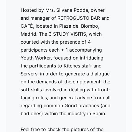
El proyecto Erasmus+ dirigido a la integración 
Hosted by Mrs. Silvana Podda, owner
Youth Workers en España para impartir la guía d
and manager of RETROGUSTO BAR and
en integración de actividades no-formales, sobre
CAFÉ, located in Plaza del Biombo,
guerra en Ucrania.
Madrid. The 3 STUDY VISITIS, which
counted with the presence of 4
¿Te interesa aprender metodologías nuevas para l
participants each + 1 accompanying
puede abrir a nuevas oportunidades? Escribenos
Youth Worker, focused on intriducing
nuestro listado y te incluiremos en el los talleres
the partiicoants to Kitches staff and
-
Comunicado
Desde el pasado
No dejes de apro
Servers, in order to generate a dialogue
-
de Prensa
28 de agosto, la
https://www.cur
on the demands of the employment, the
-
2024 – 01
plataforma de
preview_id=24
soft skills involved in dealing with front-
-
de
aprendizaje de
facing roles, and general advice from all
-
septiembre
Asociación Building
regarding common Good practices (and
-
Cursos de
Bridges/YesEuropa,
bad ones) within the industry in Spain.
-
idioma para
YesEuropa
-
el sector
Academy, alberga
Feel free to check the pictures of the
-
hostelero y
los cursos de