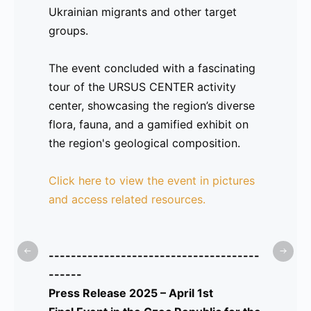
Ukrainian migrants and other target
ayudado a abordar estas dificultades.
groups.
Un momento clave del día fue el espíritu
The event concluded with a fascinating
colaborativo, mientras los socios
tour of the URSUS CENTER activity
exploraban oportunidades para futuras
center, showcasing the region’s diverse
cooperaciones con el fin de continuar
flora, fauna, and a gamified exhibit on
apoyando a la comunidad de
migrantes
the region's geological composition.
ucranianos
y otros grupos objetivo.
Click here to view the event in pictures
El evento concluyó con una fascinante
and access related resources.
visita al centro de actividades
URSUS
CENTER
, donde se mostró la diversidad
de la flora y fauna regional, así como
--------------------------------------
una exposición gamificada sobre la
------
composición geológica de la región.
Press Release 2025 – April 1st