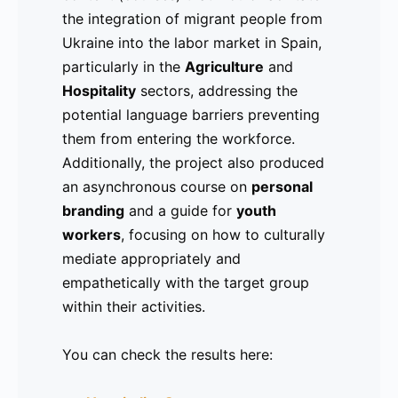
the integration of migrant people from
proporcionar información sobre cómo
integración de personas migrantes de
Ukraine into the labor market in Spain,
perfilarse en línea (personal branding)
Ucrania en el mercado laboral en
particularly in the
con el fin de llegar a futuros
España, especialmente en los sectores
Agriculture
and
Hospitality
empleadores. Lea el comunicado de
de
Agricultura
sectors, addressing the
y
Hostelería
,
potential language barriers preventing
prensa completo aquí:
enfocándose en las posibles barreras
them from entering the workforce.
https://drive.google.com/file/d/1UqnHQQfANM_
idiomáticas que dificultaban su acceso
Additionally, the project also produced
usp=sharing.
al empleo. Además, el proyecto también
an asynchronous course on
desarrolló un curso asincrónico sobre
personal
branding
desarrollo de marca personal
and a guide for
youth
y una
workers
guía para
, focusing on how to culturally
trabajadores juveniles
(Youth
mediate appropriately and
Workers), sobre cómo mediar
empathetically with the target group
culturalmente de manera adecuada y
within their activities.
empática con el grupo objetivo dentro
de sus actividades.
You can check the results here:
Pueden consultar los resultados aquí: