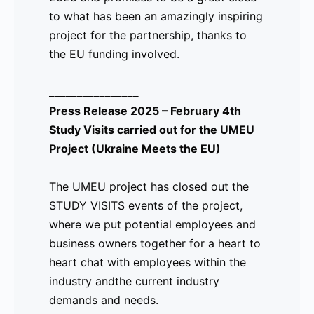
to what has been an amazingly inspiring
Las visitas fueron organizadas por Sra. Silvana
project for the partnership, thanks to
BAR y CAFÉ, ubicado en Plaza del Biombo, Madri
the EU funding involved.
con la presencia de 4 participantes por visita má
centraron en presentar a los participantes al per
________________
objetivo de generar un diálogo sobre las demanda
Press Release 2025 – February 4th
necesarias para roles de atención al público, y c
Study Visits carried out for the UMEU
prácticas comunes dentro de la industria en Espa
Project (Ukraine Meets the EU)
¡No dudes en consultar las fotos de las visitas im
The UMEU project has closed out the
STUDY VISITS events of the project,
where we put potential employees and
_________________
business owners together for a heart to
Comunicado 2025 – 20 de enero Llamado a Yout
heart chat with employees within the
Meets the EU)
industry andthe current industry
demands and needs.