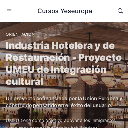
Cursos Yeseuropa
ORIENTACIÓN
Industria Hotelera y de
Restauración - Proyecto
UMEU de Integración
cultural
Un proyecto cofinanciado por la Unión Europea y
construido pensando en el éxito del usuario.
UMEU tiene como objetivo apoyar a los inmigrantes