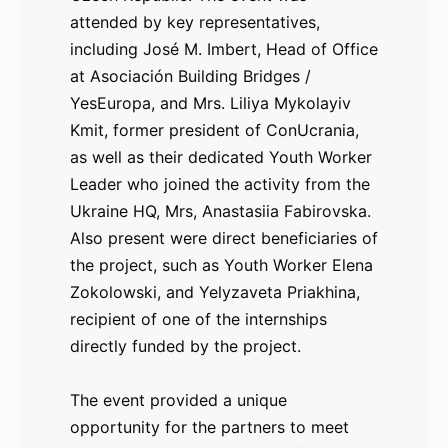
attended by key representatives,
the EU) [Resultados]
including José M. Imbert, Head of Office
at Asociación Building Bridges /
El proyecto
UMEU (Ukraine Meets the
YesEuropa, and Mrs. Liliya Mykolayiv
EU)
, cofinanciado por Erasmus+, marcó
Kmit, former president of ConUcrania,
un hito importante con su evento final
as well as their dedicated Youth Worker
en
Infinity Centrum
en la República
Leader who joined the activity from the
Checa. El evento contó con la presencia
Ukraine HQ, Mrs, Anastasiia Fabirovska.
de representantes clave, incluyendo a
Also present were direct beneficiaries of
José M. Imbert
, Director de la Oficina
the project, such as Youth Worker Elena
de
Asociación Building Bridges /
Zokolowski, and Yelyzaveta Priakhina,
YesEuropa
, y
Sra. Liliya Mykolayiv Kmit
,
recipient of one of the internships
expresidenta de
ConUcrania
. También
directly funded by the project.
estuvieron presentes beneficiarios
directos del proyecto, como la
The event provided a unique
trabajadora juvenil
Elena Zokolowski
, y
opportunity for the partners to meet
Yelyzaveta Priakhina
, beneficiaria de