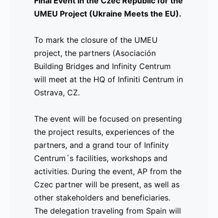
Final Event in the Czec Republic for the
Haz clic aquí
para ver el evento en
UMEU Project (Ukraine Meets the EU).
imágenes y acceder a los recursos
relacionados.
To mark the closure of the UMEU
project, the partners (Asociación
Building Bridges and Infinity Centrum
________________________________________
will meet at the HQ of Infiniti Centrum in
Comunicado de Prensa 2025 – 1 de abril
Ostrava, CZ.
Evento Final en la República Checa para el Pro
The event will be focused on presenting
Con motivo del cierre del proyecto UMEU, los soc
the project results, experiences of the
Centrum
) se reunirán en la sede de Infinity Cen
partners, and a grand tour of Infinity
Centrum´s facilities, workshops and
El evento se centrará en presentar los resultados 
activities. During the event, AP from the
un recorrido por las instalaciones de Infinity Cent
Czec partner will be present, as well as
evento, estará presente el AP del socio checo, as
other stakeholders and beneficiaries.
delegación que viajará desde España estará comp
The delegation traveling from Spain will
asociación, como
José M. Imbert
, y la president