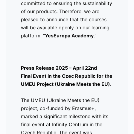
committed to ensuring the sustainability
de ayuda lingüística en nuestro
of our products. Therefore, we are
ecosistema digital.
pleased to announce that the courses
will be available openly on our learning
Les recordamos que, aunque este sea el
platform, "
cierre del proyecto, velamos por la
YesEuropa Academy
."
sostenibilidad de nuestros productos.
--------------------------------
Por ello, nos complace anunciar que los
cursos estarán disponibles de forma
Press Release 2025 – April 22nd
abierta en nuestra plataforma de
Final Event in the Czec Republic for the
aprendizaje "
YesEuropa Academy
".
UMEU Project (Ukraine Meets the EU).
The UMEU (Ukraine Meets the EU)
---------------------------------
project, co-funded by Erasmus+,
Comunicado de Prensa 2025 – 22 de
marked a significant milestone with its
abril
final event at Infinity Centrum in the
Evento Final en la República Checa
Czech Republic. The event was
para el Proyecto UMEU (Ukraine Meets