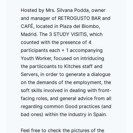
El proyecto Erasmus+ dirigido a la integración 
Hosted by Mrs. Silvana Podda, owner
Youth Workers en España para impartir la guía d
and manager of RETROGUSTO BAR and
en integración de actividades no-formales, sobre
CAFÉ, located in Plaza del Biombo,
guerra en Ucrania.
Madrid. The 3 STUDY VISITIS, which
counted with the presence of 4
¿Te interesa aprender metodologías nuevas para l
participants each + 1 accompanying
puede abrir a nuevas oportunidades? Escribenos
Youth Worker, focused on intriducing
nuestro listado y te incluiremos en el los talleres
the partiicoants to Kitches staff and
-
Comunicado
Desde el pasado
No dejes de apro
Servers, in order to generate a dialogue
-
de Prensa
28 de agosto, la
https://www.cur
on the demands of the employment, the
-
2024 – 01
plataforma de
preview_id=24
soft skills involved in dealing with front-
-
de
aprendizaje de
facing roles, and general advice from all
-
septiembre
Asociación Building
regarding common Good practices (and
-
Cursos de
Bridges/YesEuropa,
bad ones) within the industry in Spain.
-
idioma para
YesEuropa
-
el sector
Academy, alberga
Feel free to check the pictures of the
-
hostelero y
los cursos de