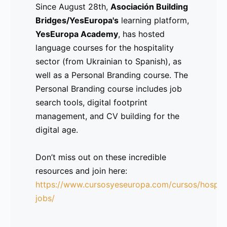
Since August 28th,
Asociación Building
idioma dentro de los principales
Bridges/YesEuropa's
learning platform,
sectores laborales en
España
y
la
YesEuropa Academy
, has hosted
República Checa
.
language courses for the hospitality
sector (from Ukrainian to Spanish), as
A través de una serie de webinars,
well as a Personal Branding course. The
Moocs y ofertas, esperamos extender
Personal Branding course includes job
una mano amiga a las nuevas
search tools, digital footprint
comunidades y ayudarlas a acercarse al
management, and CV building for the
empleo, a la integración social y a un
digital age.
nuevo comienzo libre de estigmas y
lleno de oportunidades.
Don’t miss out on these incredible
resources and join here:
https://www.cursosyeseuropa.com/cursos/hospita
Lee la Nota de Prensa aquí
jobs/