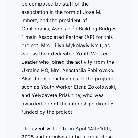
be composed by staff of the
de Asociación Building Bridges en este proyecto,
association in the form of José M.
Fabirovska
, así como beneficiarios directos del 
Imbert, and the president of
Zokolowski
, y
Yelyzaveta Priakhina
, quien fue g
ConUcrania, Asociación Building Bridges
directamente financiadas por el proyecto.
´ main Associated Partner (AP) for this
project, Mrs. Liliya Mykolayiv Kmit, as
El evento se celebrará del
14 al 16 de abril de 20
well as their dedicated Youth Worker
lo que ha sido un proyecto increíblemente inspirad
Leader who joined the activity from the
de la UE.
Ukraine HQ, Mrs, Anastasiia Fabirovska.
________________________
Also direct beneficiaries of the projtect
such as Youth Worker Elena Zokolowski,
Comunicado de Prensa 2025 – 4 de feb
and Yelyzaveta Priakhina, who was
Visitas de Estudio realizadas para el 
awarded one of the internships directly
funded by the project.
El proyecto UMEU ha cerrado las VISITAS DE ES
posibles empleados y propietarios de negocios p
The event will be from April 14th-16th,
de la industria, abordando las demandas y necesi
2025 and promises to be a great close