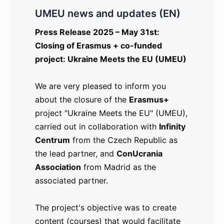
UMEU news and updates (EN)
UMEU news and updates (CZ)
UMEU news and updates (ES)
Press Release 2025 – May 31st:
Comunicado de prensa 2022 – 12 -19
Comunicado de Prensa 2025 - Mayo
Closing of Erasmus + co-funded
31: Cierre de nuestro projecto Ukraine
project: Ukraine Meets the EU (UMEU)
Digital Booster – Herramientas para el
Meets the EU (UMEU)
empleo después de Covid 19
We are very pleased to inform you
Es con mucha alegría que les
about the closure of the
Un Impulso digital para tu vida
informamos sobre el cierre del proyecto
Erasmus+
project "Ukraine Meets the EU" (UMEU),
Erasmus+ "Ukraine Meets the EU"
carried out in collaboration with
La Educación de Adultos en el municipio
(UMEU), llevado a cabo junto con
Infinity
Centrum
de Gagnef, Suecia, en colaboración con
Infinity Centrum
from the Czech Republic as
, de la República
the lead partner, and
la Asociación Building Bridges en
Checa, como socio principal, y
ConUcrania
la
Association
Madrid, España, ha comenzado una
Asociación ConUcrania
from Madrid as the
de Madrid,
associated partner.
cooperación en un proyecto Erasmus+.
como socio asociado.
El objetivo es crear cursos en línea
The project's objective was to create
(MOOC’s) que se puedan utilizar para
El objetivo del proyecto fue crear
content (courses) that would facilitate
desarrollar la conciencia digital y
contenidos (cursos) que facilitaran la