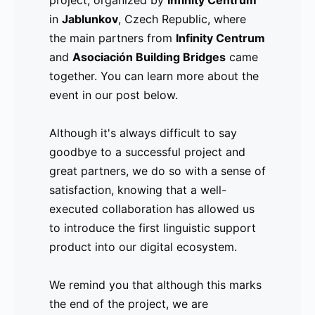
project, organized by
especialmente aquellos para quienes la
Infinity Centrum
in
empleabilidad era un tema de gran
Jablunkov
, Czech Republic, where
the main partners from
interés. Junto con ellos, se celebró el
Infinity Centrum
and
evento final del proyecto, organizado
Asociación Building Bridges
came
together. You can learn more about the
por
Infinity Centrum
en
Jablunkov
,
event in our post below.
República Checa, donde se reunieron
los actores principales asociados a los
Although it's always difficult to say
socios del proyecto,
Infinity Centrum
y
goodbye to a successful project and
Asociación Building Bridges
. Pueden
great partners, we do so with a sense of
ver más sobre el encunetro aquí.
satisfaction, knowing that a well-
executed collaboration has allowed us
Si bien es cierto que es difícil
to introduce the first linguistic support
despedirse de un buen proyecto y de
product into our digital ecosystem.
grandes socios, lo hacemos con una
sonrisa de satisfacción, sabiendo que
We remind you that although this marks
una colaboración bien ejecutada nos ha
the end of the project, we are
permitido introducir el primer producto