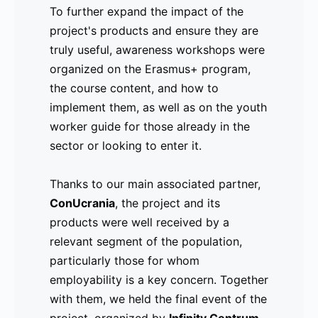
To further expand the impact of the
y el desarrollo de marca.
project's products and ensure they are
truly useful, awareness workshops were
Para llevar los productos del proyecto
organized on the Erasmus+ program,
aún más lejos y garantizar que fueran
the course content, and how to
realmente útiles, se organizaron talleres
implement them, as well as on the youth
de sensibilización sobre el programa
worker guide for those already in the
Erasmus+, los contenidos y cómo
sector or looking to enter it.
implementarlos, así como sobre la guía
para trabajadores juveniles, tanto para
Thanks to our main associated partner,
aquellos que ya están en el sector como
ConUcrania
para los que buscan adentrarse en él.
, the project and its
products were well received by a
relevant segment of the population,
Gracias a nuestro socio asociado
particularly those for whom
principal,
ConUcrania
, el proyecto y sus
employability is a key concern. Together
productos fueron bien recibidos por un
with them, we held the final event of the
segmento relevante de la población,