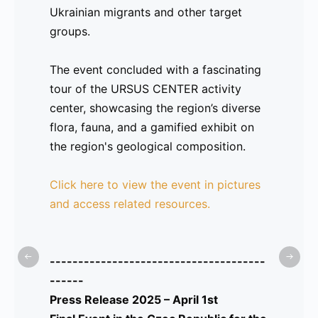
Ukrainian migrants and other target
ayudado a abordar estas dificultades.
groups.
Un momento clave del día fue el espíritu
The event concluded with a fascinating
colaborativo, mientras los socios
tour of the URSUS CENTER activity
exploraban oportunidades para futuras
center, showcasing the region’s diverse
cooperaciones con el fin de continuar
flora, fauna, and a gamified exhibit on
apoyando a la comunidad de
migrantes
the region's geological composition.
ucranianos
y otros grupos objetivo.
Click here to view the event in pictures
El evento concluyó con una fascinante
and access related resources.
visita al centro de actividades
URSUS
CENTER
, donde se mostró la diversidad
de la flora y fauna regional, así como
--------------------------------------
una exposición gamificada sobre la
------
composición geológica de la región.
Press Release 2025 – April 1st