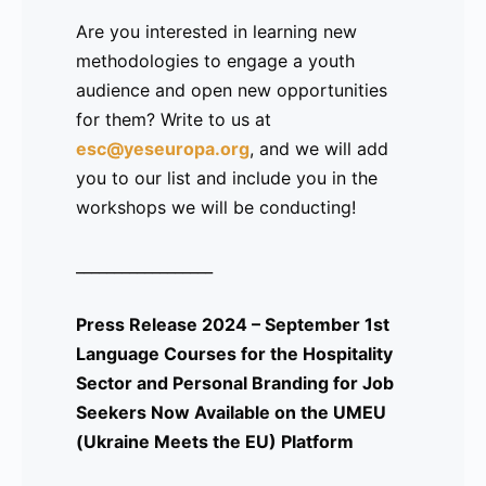
-
Are you interested in learning new
-
methodologies to engage a youth
-
audience and open new opportunities
-
for them? Write to us at
-
esc@yeseuropa.org
, and we will add
------------------------------
you to our list and include you in the
Comunicado de prensa 2023 – 20 de
workshops we will be conducting!
octubre
Lanzamiento de UMEU (Ukraine Meets
__________________
the EU)
Press Release 2024 – September 1st
Language Courses for the Hospitality
Sector and Personal Branding for Job
Un proyecto de Erasmus+ dirigido a la
Seekers Now Available on the UMEU
integración de comunidades de
(Ukraine Meets the EU) Platform
personas de Ucrania y a ayudar a cerrar
la brecha entre interculturalidad e