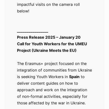
impactful visits on the camera roll
-
Marca
idioma para el
below!
-
Personal
sector hospitaliario
-
para
(version del
-
personas en
Ucraniano al
________________
-
busca de
Español), así como
Press Release 2025 – January 20
-
Trabajo ya
el curso de Marca
Call for Youth Workers for the UMEU
-
están
personal, el cual
Project (Ukraine Meets the EU)
-
abiertos en
consiste en
-
la
herramientas de
The Erasmus+ project focused on the
-
plataforma
busqueda de
integration of communities from Ukraine
-
de UMEU
empleo, trabajo
is seeking Youth Workers in
Spain
to
-
(Ukraine
sobre la huella
deliver content guides on how to
-
Meets the
digital, y
approach and work on the integration
-
EU)
construcción de
of non-formal activities, especially for
-
CVs para la era
those affected by the war in Ukraine.
-
digital.