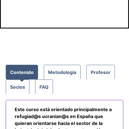
acceso
Contenido
Metodología
Profesor
Socios
FAQ
Este curso está orientado principalmente a
refugiad@s ucranian@s en España que
quieran orientarse hacia el sector de la