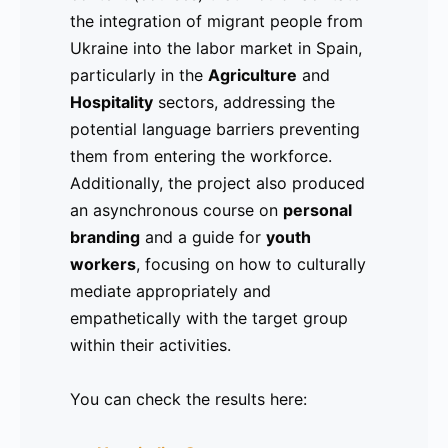
the integration of migrant people from
proporcionar información sobre cómo
integración de personas migrantes de
Ukraine into the labor market in Spain,
perfilarse en línea (personal branding)
Ucrania en el mercado laboral en
particularly in the
con el fin de llegar a futuros
España, especialmente en los sectores
Agriculture
and
Hospitality
empleadores. Lea el comunicado de
de
Agricultura
sectors, addressing the
y
Hostelería
,
potential language barriers preventing
prensa completo aquí:
enfocándose en las posibles barreras
them from entering the workforce.
https://drive.google.com/file/d/1UqnHQQfANM_
idiomáticas que dificultaban su acceso
Additionally, the project also produced
usp=sharing.
al empleo. Además, el proyecto también
an asynchronous course on
desarrolló un curso asincrónico sobre
personal
branding
desarrollo de marca personal
and a guide for
youth
y una
workers
guía para
, focusing on how to culturally
trabajadores juveniles
(Youth
mediate appropriately and
Workers), sobre cómo mediar
empathetically with the target group
culturalmente de manera adecuada y
within their activities.
empática con el grupo objetivo dentro
de sus actividades.
You can check the results here:
Pueden consultar los resultados aquí: