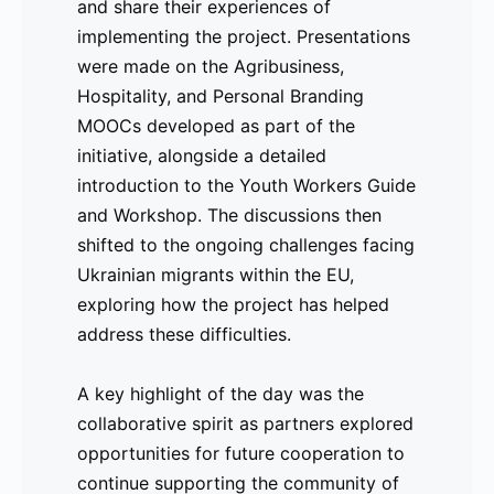
and share their experiences of
una de las prácticas directamente
implementing the project. Presentations
financiadas por el proyecto.
were made on the Agribusiness,
Hospitality, and Personal Branding
El evento brindó una oportunidad única
MOOCs developed as part of the
para que los socios se reunieran y
initiative, alongside a detailed
compartieran sus experiencias en la
introduction to the Youth Workers Guide
implementación del proyecto. Se
and Workshop. The discussions then
realizaron presentaciones sobre los
shifted to the ongoing challenges facing
MOOCs desarrollados en
Ukrainian migrants within the EU,
Agronegocios
,
Industria Hotelera
y
exploring how the project has helped
Marca Personal
, además de una
address these difficulties.
introducción detallada a la
Guía y Taller
para Trabajadores Juveniles
.
A key highlight of the day was the
Posteriormente, las discusiones se
collaborative spirit as partners explored
centraron en los desafíos actuales que
opportunities for future cooperation to
enfrentan los
migrantes ucranianos
en
continue supporting the community of
la UE, explorando cómo el proyecto ha