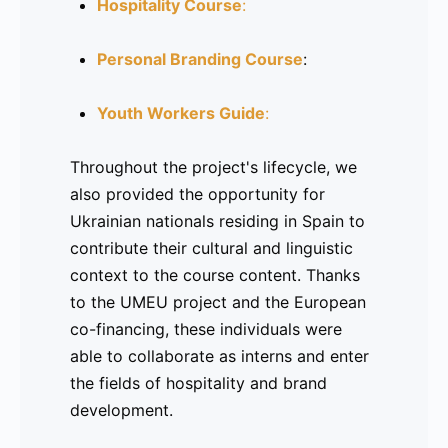
Hospitality Course
:
Curso de Hostelería
Personal Branding Course
:
Curso de Marca Personal
Youth Workers Guide
:
Guía para trabajadores juveniles
:
Throughout the project's lifecycle, we
also provided the opportunity for
Durante el ciclo de vida del proyecto,
Ukrainian nationals residing in Spain to
también se brindó la oportunidad de
contribute their cultural and linguistic
colaborar a personas de nacionalidad
context to the course content. Thanks
ucraniana radicadas en España, quienes
to the UMEU project and the European
aportaron un valioso contexto cultural y
co-financing, these individuals were
lingüístico a los contenidos de los
able to collaborate as interns and enter
cursos. Gracias al proyecto UMEU y a la
the fields of hospitality and brand
cofinanciación europea, estas personas
development.
pudieron colaborar como becarios y
adentrarse en el mundo de la hostelería