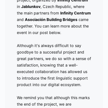
project, organized by
especialmente aquellos para quienes la
Infinity Centrum
in
empleabilidad era un tema de gran
Jablunkov
, Czech Republic, where
the main partners from
interés. Junto con ellos, se celebró el
Infinity Centrum
and
evento final del proyecto, organizado
Asociación Building Bridges
came
together. You can learn more about the
por
Infinity Centrum
en
Jablunkov
,
event in our post below.
República Checa, donde se reunieron
los actores principales asociados a los
Although it's always difficult to say
socios del proyecto,
Infinity Centrum
y
goodbye to a successful project and
Asociación Building Bridges
. Pueden
great partners, we do so with a sense of
ver más sobre el encunetro aquí.
satisfaction, knowing that a well-
executed collaboration has allowed us
Si bien es cierto que es difícil
to introduce the first linguistic support
despedirse de un buen proyecto y de
product into our digital ecosystem.
grandes socios, lo hacemos con una
sonrisa de satisfacción, sabiendo que
We remind you that although this marks
una colaboración bien ejecutada nos ha
the end of the project, we are
permitido introducir el primer producto