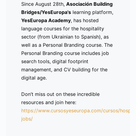
Since August 28th,
Asociación Building
idioma dentro de los principales
Bridges/YesEuropa's
learning platform,
sectores laborales en
España
y
la
YesEuropa Academy
, has hosted
República Checa
.
language courses for the hospitality
sector (from Ukrainian to Spanish), as
A través de una serie de webinars,
well as a Personal Branding course. The
Moocs y ofertas, esperamos extender
Personal Branding course includes job
una mano amiga a las nuevas
search tools, digital footprint
comunidades y ayudarlas a acercarse al
management, and CV building for the
empleo, a la integración social y a un
digital age.
nuevo comienzo libre de estigmas y
lleno de oportunidades.
Don’t miss out on these incredible
resources and join here:
https://www.cursosyeseuropa.com/cursos/hospita
Lee la Nota de Prensa aquí
jobs/