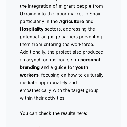
the integration of migrant people from
proporcionar información sobre cómo
integración de personas migrantes de
Ukraine into the labor market in Spain,
perfilarse en línea (personal branding)
Ucrania en el mercado laboral en
particularly in the
con el fin de llegar a futuros
España, especialmente en los sectores
Agriculture
and
Hospitality
empleadores. Lea el comunicado de
de
Agricultura
sectors, addressing the
y
Hostelería
,
potential language barriers preventing
prensa completo aquí:
enfocándose en las posibles barreras
them from entering the workforce.
https://drive.google.com/file/d/1UqnHQQfANM_
idiomáticas que dificultaban su acceso
Additionally, the project also produced
usp=sharing.
al empleo. Además, el proyecto también
an asynchronous course on
desarrolló un curso asincrónico sobre
personal
branding
desarrollo de marca personal
and a guide for
youth
y una
workers
guía para
, focusing on how to culturally
trabajadores juveniles
(Youth
mediate appropriately and
Workers), sobre cómo mediar
empathetically with the target group
culturalmente de manera adecuada y
within their activities.
empática con el grupo objetivo dentro
de sus actividades.
You can check the results here:
Pueden consultar los resultados aquí: