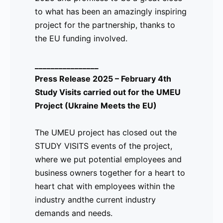
to what has been an amazingly inspiring
Las visitas fueron organizadas por Sra. Silvana
project for the partnership, thanks to
BAR y CAFÉ, ubicado en Plaza del Biombo, Madri
the EU funding involved.
con la presencia de 4 participantes por visita má
centraron en presentar a los participantes al per
________________
objetivo de generar un diálogo sobre las demanda
Press Release 2025 – February 4th
necesarias para roles de atención al público, y c
Study Visits carried out for the UMEU
prácticas comunes dentro de la industria en Espa
Project (Ukraine Meets the EU)
¡No dudes en consultar las fotos de las visitas im
The UMEU project has closed out the
STUDY VISITS events of the project,
where we put potential employees and
_________________
business owners together for a heart to
Comunicado 2025 – 20 de enero Llamado a Yout
heart chat with employees within the
Meets the EU)
industry andthe current industry
demands and needs.