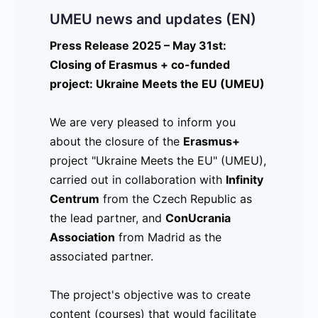
UMEU news and updates (EN)
UMEU news and updates (CZ)
UMEU news and updates (ES)
Press Release 2025 – May 31st:
Comunicado de prensa 2022 – 12 -19
Comunicado de Prensa 2025 - Mayo
Closing of Erasmus + co-funded
31: Cierre de nuestro projecto Ukraine
project: Ukraine Meets the EU (UMEU)
Digital Booster – Herramientas para el
Meets the EU (UMEU)
empleo después de Covid 19
We are very pleased to inform you
Es con mucha alegría que les
about the closure of the
Un Impulso digital para tu vida
informamos sobre el cierre del proyecto
Erasmus+
project "Ukraine Meets the EU" (UMEU),
Erasmus+ "Ukraine Meets the EU"
carried out in collaboration with
La Educación de Adultos en el municipio
(UMEU), llevado a cabo junto con
Infinity
Centrum
de Gagnef, Suecia, en colaboración con
Infinity Centrum
from the Czech Republic as
, de la República
the lead partner, and
la Asociación Building Bridges en
Checa, como socio principal, y
ConUcrania
la
Association
Madrid, España, ha comenzado una
Asociación ConUcrania
from Madrid as the
de Madrid,
associated partner.
cooperación en un proyecto Erasmus+.
como socio asociado.
El objetivo es crear cursos en línea
The project's objective was to create
(MOOC’s) que se puedan utilizar para
El objetivo del proyecto fue crear
content (courses) that would facilitate
desarrollar la conciencia digital y
contenidos (cursos) que facilitaran la