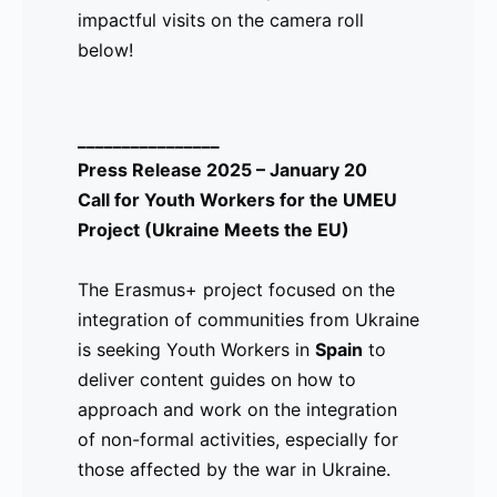
impactful visits on the camera roll
-
Marca
idioma para el
below!
-
Personal
sector hospitaliario
-
para
(version del
-
personas en
Ucraniano al
________________
-
busca de
Español), así como
Press Release 2025 – January 20
-
Trabajo ya
el curso de Marca
Call for Youth Workers for the UMEU
-
están
personal, el cual
Project (Ukraine Meets the EU)
-
abiertos en
consiste en
-
la
herramientas de
The Erasmus+ project focused on the
-
plataforma
busqueda de
integration of communities from Ukraine
-
de UMEU
empleo, trabajo
is seeking Youth Workers in
Spain
to
-
(Ukraine
sobre la huella
deliver content guides on how to
-
Meets the
digital, y
approach and work on the integration
-
EU)
construcción de
of non-formal activities, especially for
-
CVs para la era
those affected by the war in Ukraine.
-
digital.