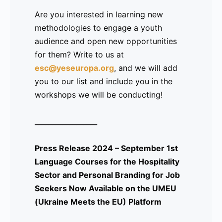
-
Are you interested in learning new
-
methodologies to engage a youth
-
audience and open new opportunities
-
for them? Write to us at
-
esc@yeseuropa.org
, and we will add
------------------------------
you to our list and include you in the
Comunicado de prensa 2023 – 20 de
workshops we will be conducting!
octubre
Lanzamiento de UMEU (Ukraine Meets
__________________
the EU)
Press Release 2024 – September 1st
Language Courses for the Hospitality
Sector and Personal Branding for Job
Un proyecto de Erasmus+ dirigido a la
Seekers Now Available on the UMEU
integración de comunidades de
(Ukraine Meets the EU) Platform
personas de Ucrania y a ayudar a cerrar
la brecha entre interculturalidad e