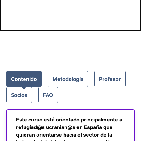
acceso
Contenido
Metodología
Profesor
Socios
FAQ
Este curso está orientado principalmente a
refugiad@s ucranian@s en España que
quieran orientarse hacia el sector de la