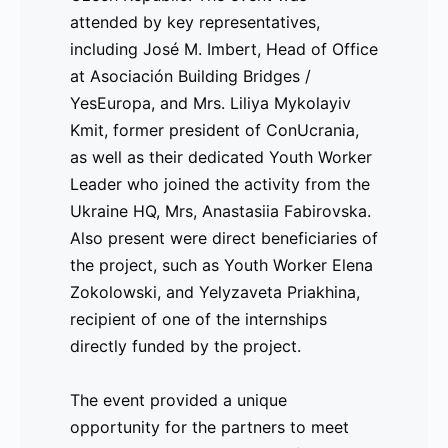
attended by key representatives,
the EU) [Resultados]
including José M. Imbert, Head of Office
at Asociación Building Bridges /
El proyecto
UMEU (Ukraine Meets the
YesEuropa, and Mrs. Liliya Mykolayiv
EU)
, cofinanciado por Erasmus+, marcó
Kmit, former president of ConUcrania,
un hito importante con su evento final
as well as their dedicated Youth Worker
en
Infinity Centrum
en la República
Leader who joined the activity from the
Checa. El evento contó con la presencia
Ukraine HQ, Mrs, Anastasiia Fabirovska.
de representantes clave, incluyendo a
Also present were direct beneficiaries of
José M. Imbert
, Director de la Oficina
the project, such as Youth Worker Elena
de
Asociación Building Bridges /
Zokolowski, and Yelyzaveta Priakhina,
YesEuropa
, y
Sra. Liliya Mykolayiv Kmit
,
recipient of one of the internships
expresidenta de
ConUcrania
. También
directly funded by the project.
estuvieron presentes beneficiarios
directos del proyecto, como la
The event provided a unique
trabajadora juvenil
Elena Zokolowski
, y
opportunity for the partners to meet
Yelyzaveta Priakhina
, beneficiaria de