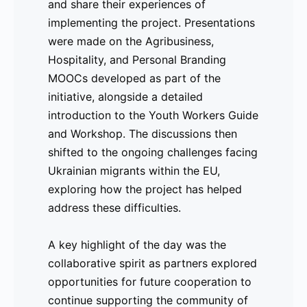
and share their experiences of
una de las prácticas directamente
implementing the project. Presentations
financiadas por el proyecto.
were made on the Agribusiness,
Hospitality, and Personal Branding
El evento brindó una oportunidad única
MOOCs developed as part of the
para que los socios se reunieran y
initiative, alongside a detailed
compartieran sus experiencias en la
introduction to the Youth Workers Guide
implementación del proyecto. Se
and Workshop. The discussions then
realizaron presentaciones sobre los
shifted to the ongoing challenges facing
MOOCs desarrollados en
Ukrainian migrants within the EU,
Agronegocios
,
Industria Hotelera
y
exploring how the project has helped
Marca Personal
, además de una
address these difficulties.
introducción detallada a la
Guía y Taller
para Trabajadores Juveniles
.
A key highlight of the day was the
Posteriormente, las discusiones se
collaborative spirit as partners explored
centraron en los desafíos actuales que
opportunities for future cooperation to
enfrentan los
migrantes ucranianos
en
continue supporting the community of
la UE, explorando cómo el proyecto ha