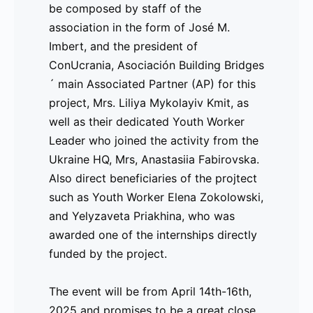
be composed by staff of the
de Asociación Building Bridges en este proyecto,
association in the form of José M.
Fabirovska
, así como beneficiarios directos del 
Imbert, and the president of
Zokolowski
, y
Yelyzaveta Priakhina
, quien fue g
ConUcrania, Asociación Building Bridges
directamente financiadas por el proyecto.
´ main Associated Partner (AP) for this
project, Mrs. Liliya Mykolayiv Kmit, as
El evento se celebrará del
14 al 16 de abril de 20
well as their dedicated Youth Worker
lo que ha sido un proyecto increíblemente inspirad
Leader who joined the activity from the
de la UE.
Ukraine HQ, Mrs, Anastasiia Fabirovska.
________________________
Also direct beneficiaries of the projtect
such as Youth Worker Elena Zokolowski,
Comunicado de Prensa 2025 – 4 de feb
and Yelyzaveta Priakhina, who was
Visitas de Estudio realizadas para el 
awarded one of the internships directly
funded by the project.
El proyecto UMEU ha cerrado las VISITAS DE ES
posibles empleados y propietarios de negocios p
The event will be from April 14th-16th,
de la industria, abordando las demandas y necesi
2025 and promises to be a great close