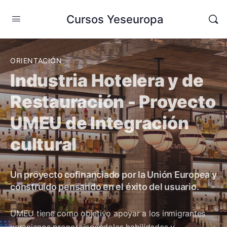
Cursos Yeseuropa
ORIENTACIÓN
Industria Hotelera y de
Restauración - Proyecto
UMEU de Integración
cultural
Un proyecto cofinanciado por la Unión Europea y
construido pensando en el éxito del usuario.
UMEU tiene como objetivo apoyar a los inmigrantes