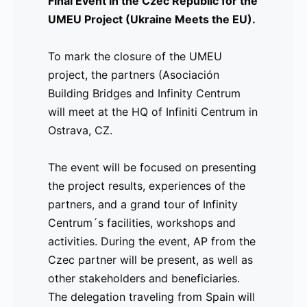
Final Event in the Czec Republic for the
Haz clic aquí
para ver el evento en
UMEU Project (Ukraine Meets the EU).
imágenes y acceder a los recursos
relacionados.
To mark the closure of the UMEU
project, the partners (Asociación
Building Bridges and Infinity Centrum
________________________________________
will meet at the HQ of Infiniti Centrum in
Comunicado de Prensa 2025 – 1 de abril
Ostrava, CZ.
Evento Final en la República Checa para el Pro
The event will be focused on presenting
Con motivo del cierre del proyecto UMEU, los soc
the project results, experiences of the
Centrum
) se reunirán en la sede de Infinity Cen
partners, and a grand tour of Infinity
Centrum´s facilities, workshops and
El evento se centrará en presentar los resultados 
activities. During the event, AP from the
un recorrido por las instalaciones de Infinity Cent
Czec partner will be present, as well as
evento, estará presente el AP del socio checo, as
other stakeholders and beneficiaries.
delegación que viajará desde España estará comp
The delegation traveling from Spain will
asociación, como
José M. Imbert
, y la president