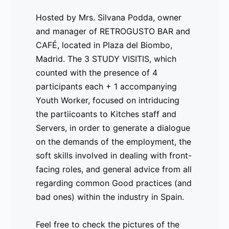
El proyecto Erasmus+ dirigido a la integración 
Hosted by Mrs. Silvana Podda, owner
Youth Workers en España para impartir la guía d
and manager of RETROGUSTO BAR and
en integración de actividades no-formales, sobre
CAFÉ, located in Plaza del Biombo,
guerra en Ucrania.
Madrid. The 3 STUDY VISITIS, which
counted with the presence of 4
¿Te interesa aprender metodologías nuevas para l
participants each + 1 accompanying
puede abrir a nuevas oportunidades? Escribenos
Youth Worker, focused on intriducing
nuestro listado y te incluiremos en el los talleres
the partiicoants to Kitches staff and
-
Comunicado
Desde el pasado
No dejes de apro
Servers, in order to generate a dialogue
-
de Prensa
28 de agosto, la
https://www.cur
on the demands of the employment, the
-
2024 – 01
plataforma de
preview_id=24
soft skills involved in dealing with front-
-
de
aprendizaje de
facing roles, and general advice from all
-
septiembre
Asociación Building
regarding common Good practices (and
-
Cursos de
Bridges/YesEuropa,
bad ones) within the industry in Spain.
-
idioma para
YesEuropa
-
el sector
Academy, alberga
Feel free to check the pictures of the
-
hostelero y
los cursos de