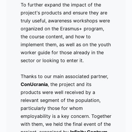
To further expand the impact of the
y el desarrollo de marca.
project's products and ensure they are
truly useful, awareness workshops were
Para llevar los productos del proyecto
organized on the Erasmus+ program,
aún más lejos y garantizar que fueran
the course content, and how to
realmente útiles, se organizaron talleres
implement them, as well as on the youth
de sensibilización sobre el programa
worker guide for those already in the
Erasmus+, los contenidos y cómo
sector or looking to enter it.
implementarlos, así como sobre la guía
para trabajadores juveniles, tanto para
Thanks to our main associated partner,
aquellos que ya están en el sector como
ConUcrania
para los que buscan adentrarse en él.
, the project and its
products were well received by a
relevant segment of the population,
Gracias a nuestro socio asociado
particularly those for whom
principal,
ConUcrania
, el proyecto y sus
employability is a key concern. Together
productos fueron bien recibidos por un
with them, we held the final event of the
segmento relevante de la población,