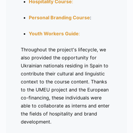
Hospitality Course
:
Curso de Hostelería
Personal Branding Course
:
Curso de Marca Personal
Youth Workers Guide
:
Guía para trabajadores juveniles
:
Throughout the project's lifecycle, we
also provided the opportunity for
Durante el ciclo de vida del proyecto,
Ukrainian nationals residing in Spain to
también se brindó la oportunidad de
contribute their cultural and linguistic
colaborar a personas de nacionalidad
context to the course content. Thanks
ucraniana radicadas en España, quienes
to the UMEU project and the European
aportaron un valioso contexto cultural y
co-financing, these individuals were
lingüístico a los contenidos de los
able to collaborate as interns and enter
cursos. Gracias al proyecto UMEU y a la
the fields of hospitality and brand
cofinanciación europea, estas personas
development.
pudieron colaborar como becarios y
adentrarse en el mundo de la hostelería