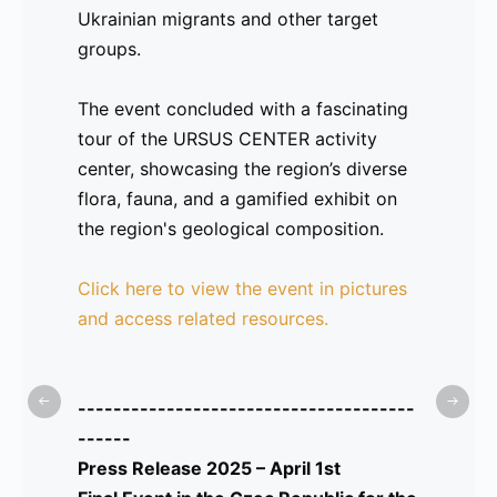
Ukrainian migrants and other target
ayudado a abordar estas dificultades.
groups.
Un momento clave del día fue el espíritu
The event concluded with a fascinating
colaborativo, mientras los socios
tour of the URSUS CENTER activity
exploraban oportunidades para futuras
center, showcasing the region’s diverse
cooperaciones con el fin de continuar
flora, fauna, and a gamified exhibit on
apoyando a la comunidad de
migrantes
the region's geological composition.
ucranianos
y otros grupos objetivo.
Click here to view the event in pictures
El evento concluyó con una fascinante
and access related resources.
visita al centro de actividades
URSUS
CENTER
, donde se mostró la diversidad
de la flora y fauna regional, así como
--------------------------------------
una exposición gamificada sobre la
------
composición geológica de la región.
Press Release 2025 – April 1st