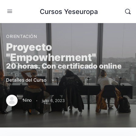
Cursos Yeseuropa
ORIENTACIÓN
Proyecto
"Empowherment"
20 horas. Con certificado online
Detalles del Curso
·
Nino
julio 6, 2023