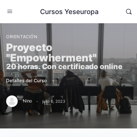
Cursos Yeseuropa
ORIENTACIÓN
Proyecto
"Empowherment"
20 horas. Con certificado online
Detalles del Curso
·
Nino
julio 6, 2023