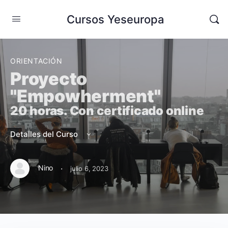
Cursos Yeseuropa
ORIENTACIÓN
Proyecto
"Empowherment"
20 horas. Con certificado online
Detalles del Curso
·
Nino
julio 6, 2023