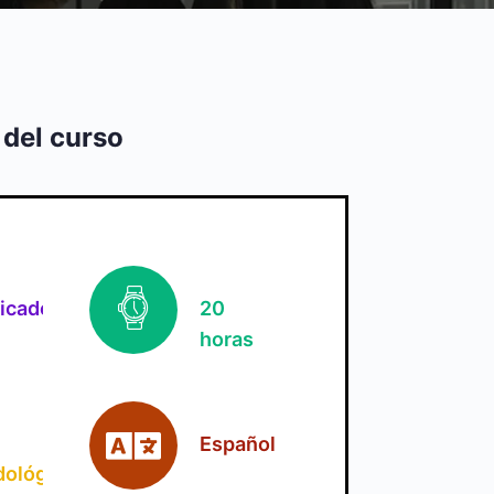
 del curso
ficado
20
horas
Español
ológica