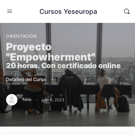
Cursos Yeseuropa
ORIENTACIÓN
Proyecto
"Empowherment"
20 horas. Con certificado online
Detalles del Curso
·
Nino
julio 6, 2023