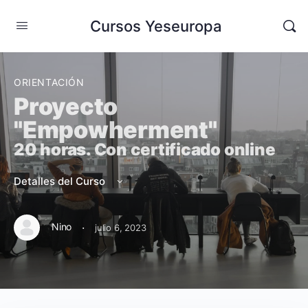
Cursos Yeseuropa
ORIENTACIÓN
Proyecto
"Empowherment"
20 horas. Con certificado online
Detalles del Curso
·
Nino
julio 6, 2023