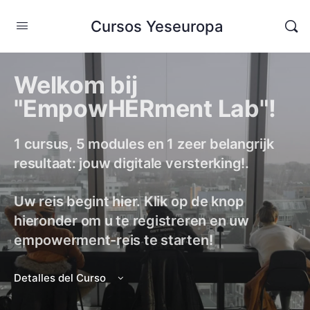
Cursos Yeseuropa
Welkom bij
"EmpowHERment Lab"!
1 cursus, 5 modules en 1 zeer belangrijk
resultaat: jouw digitale versterking!.
Uw reis begint hier. Klik op de knop
hieronder om u te registreren en uw
empowerment-reis te starten!
Detalles del Curso