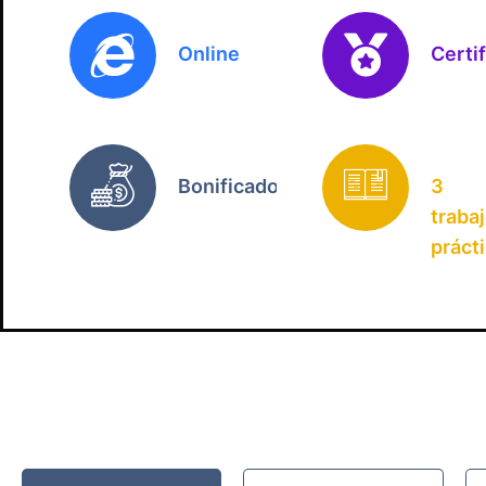
Online
Certi
Bonificado
3
traba
práct