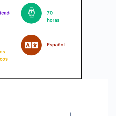
ficado
70
horas
Español
jos
icos