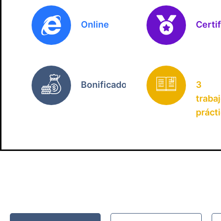
Online
Certi
Bonificado
3
traba
práct