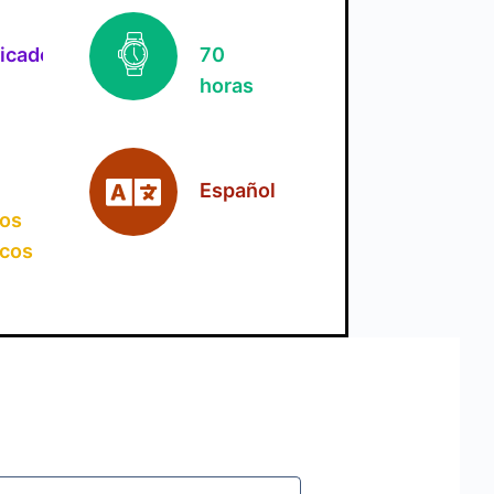
ficado
70
horas
Español
jos
icos