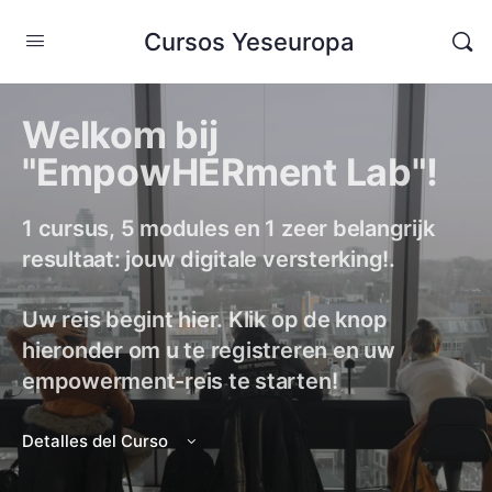
Cursos Yeseuropa
Welkom bij
"EmpowHERment Lab"!
1 cursus, 5 modules en 1 zeer belangrijk
resultaat: jouw digitale versterking!.
Uw reis begint hier. Klik op de knop
hieronder om u te registreren en uw
empowerment-reis te starten!
Detalles del Curso