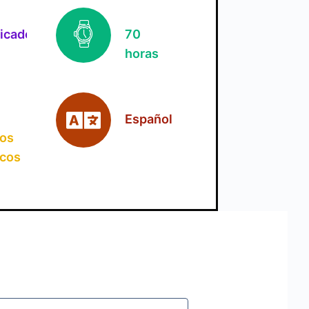
ficado
70
horas
Español
jos
icos