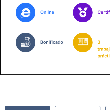
Online
Certi
Bonificado
3
traba
práct