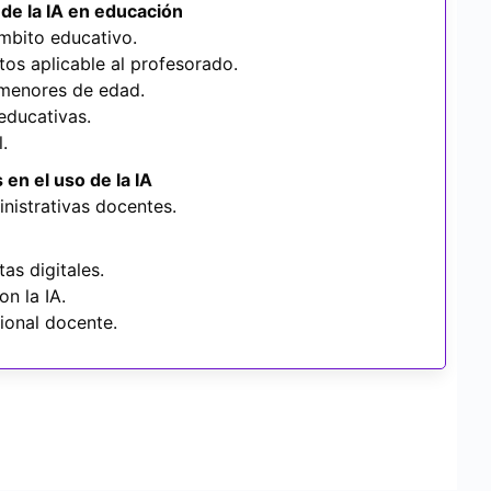
de la IA en
educación
ámbito educativo.
os aplicable al profesorado.
 menores de edad.
educativas.
.
s en el uso de
la IA
inistrativas docentes.
as digitales.
n la IA.
ional docente.