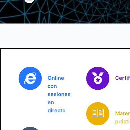
Online
Certi
con
sesiones
en
directo
Mater
práct