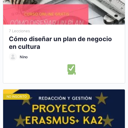
autónomo y en el Aprender Haciendo (Learning-by-Doing),
podrás conocer algunas de las oportunidades europeas de
formación y participación en el ámbito juvenil.
7 Lecciones
Cómo diseñar un plan de negocio
en cultura
Nino
En este curso online aprenderás:
Lo que necesitas saber
para diseñar un plan de negocios
Ampliar alternativas
para el diseño de una estructura de plan de negocios
Presentar con éxito un plan de negocio cultural
Descubrir
NO INSCRITO
herramientas para diseñar un plan de empresa cultural
Aprender a administrar y ejecutar correctamente tu plan de
negocios