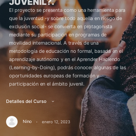
JUVENIL?.
El proyecto se presenta como una herramienta para
que la juventud -y sobre todo aquella en riesgo de
exclusión social- se convierta en protagonista
mediante su participación en programas de
movilidad internacional. A través de una
metodología de educación no formal, basada en el
aprendizaje autónomo y en el Aprender Haciendo
(Learning-by-Doing), podrás conocer algunas de las
oportunidades europeas de formación y
participación en el ámbito juvenil.
Detalles del Curso
·
Nino
enero 12, 2023