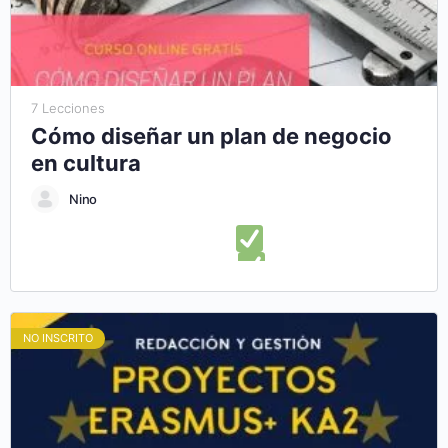
autónomo y en el Aprender Haciendo (Learning-by-Doing),
podrás conocer algunas de las oportunidades europeas de
formación y participación en el ámbito juvenil.
7 Lecciones
Cómo diseñar un plan de negocio
en cultura
Nino
En este curso online aprenderás:
Lo que necesitas saber
para diseñar un plan de negocios
Ampliar alternativas
para el diseño de una estructura de plan de negocios
Presentar con éxito un plan de negocio cultural
Descubrir
NO INSCRITO
herramientas para diseñar un plan de empresa cultural
Aprender a administrar y ejecutar correctamente tu plan de
negocios