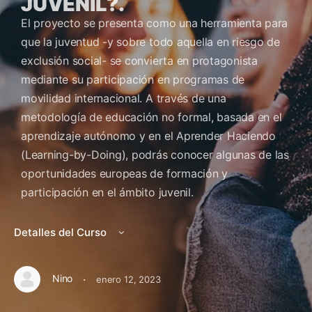
JUVENIL?.
El proyecto se presenta como una herramienta para
que la juventud -y sobre todo aquella en riesgo de
exclusión social- se convierta en protagonista
mediante su participación en programas de
movilidad internacional. A través de una
metodología de educación no formal, basada en el
aprendizaje autónomo y en el Aprender Haciendo
(Learning-by-Doing), podrás conocer algunas de las
oportunidades europeas de formación y
participación en el ámbito juvenil.
Detalles del Curso
·
Nino
enero 12, 2023