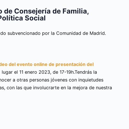
gestión
Elaborar ideas
de
de proyectos
 de Consejería de Familia,
KA2 alineadas
olítica Social
proyectos
con las
prioridades
Erasmus+
Erasmus+ y
sido subvencionado por la Comunidad de Madrid.
relevantes para
KA2"
un
partnernariado
europeo.
Identificar
socios
adecuados y
deo del evento online de presentación del
definir sus
 lugar el 11 enero 2023, de 17-19h.Tendrás la
funciones y su
coordinación
ocer a otras personas jóvenes con inquietudes
efectiva
Descubre las
as, con las que involucrarte en la mejora de nuestra
técnicas y
metodologías
para diseñar un
proyecto KA2
paso a paso,
siguiendo la
vida del
proyecto,