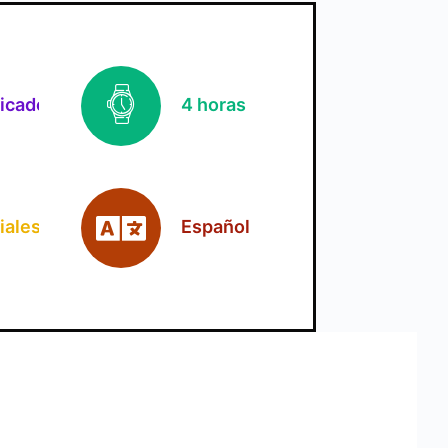
ficado
4 horas
iales
Español