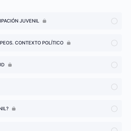
necesidades,
resultados y
evaluación.
Aprende a
IPACIÓN JUVENIL
gestionar y
ejecutar
correctamente
proyectos
Erasmus+ KA2.
PEOS. CONTEXTO POLÍTICO
Curso
coordinado por
la
Asociación
de Gestores de
UD
Proyectos
Europeos
(AGEPE)
NIL?