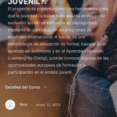
JUVENIL?.
El proyecto se presenta como una herramienta para
que la juventud -y sobre todo aquella en riesgo de
exclusión social- se convierta en protagonista
mediante su participación en programas de
movilidad internacional. A través de una
metodología de educación no formal, basada en el
aprendizaje autónomo y en el Aprender Haciendo
(Learning-by-Doing), podrás conocer algunas de las
oportunidades europeas de formación y
participación en el ámbito juvenil.
Detalles del Curso
·
Nino
enero 12, 2023