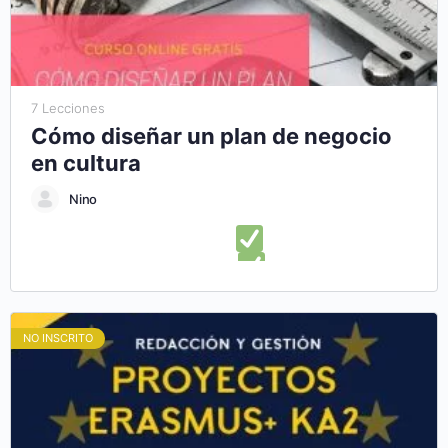
autónomo y en el Aprender Haciendo (Learning-by-Doing),
podrás conocer algunas de las oportunidades europeas de
formación y participación en el ámbito juvenil.
7 Lecciones
Cómo diseñar un plan de negocio
en cultura
Nino
En este curso online aprenderás:
Lo que necesitas saber
para diseñar un plan de negocios
Ampliar alternativas
para el diseño de una estructura de plan de negocios
Presentar con éxito un plan de negocio cultural
Descubrir
NO INSCRITO
herramientas para diseñar un plan de empresa cultural
Aprender a administrar y ejecutar correctamente tu plan de
negocios