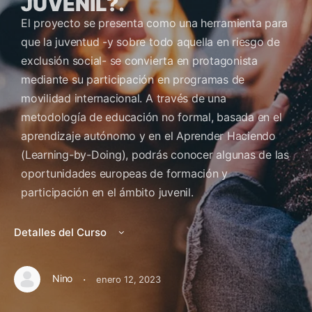
JUVENIL?.
El proyecto se presenta como una herramienta para
que la juventud -y sobre todo aquella en riesgo de
exclusión social- se convierta en protagonista
mediante su participación en programas de
movilidad internacional. A través de una
metodología de educación no formal, basada en el
aprendizaje autónomo y en el Aprender Haciendo
(Learning-by-Doing), podrás conocer algunas de las
oportunidades europeas de formación y
participación en el ámbito juvenil.
Detalles del Curso
·
Nino
enero 12, 2023