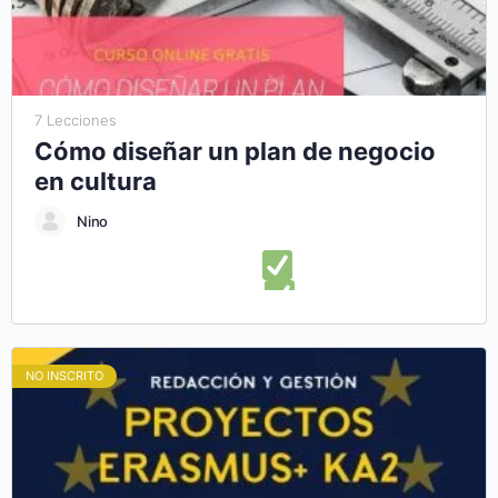
autónomo y en el Aprender Haciendo (Learning-by-Doing),
podrás conocer algunas de las oportunidades europeas de
formación y participación en el ámbito juvenil.
7 Lecciones
Cómo diseñar un plan de negocio
en cultura
Nino
En este curso online aprenderás:
Lo que necesitas saber
para diseñar un plan de negocios
Ampliar alternativas
para el diseño de una estructura de plan de negocios
Presentar con éxito un plan de negocio cultural
Descubrir
NO INSCRITO
herramientas para diseñar un plan de empresa cultural
Aprender a administrar y ejecutar correctamente tu plan de
negocios