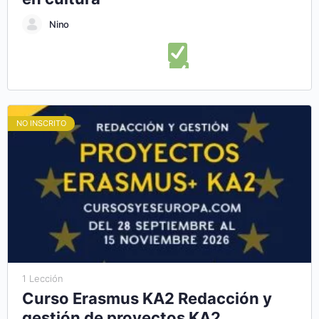
Nino
En este curso online aprenderás:
Lo que necesitas saber
para diseñar un plan de negocios
Ampliar alternativas
para el diseño de una estructura de plan de negocios
Presentar con éxito un plan de negocio cultural
Descubrir
NO INSCRITO
herramientas para diseñar un plan de empresa cultural
Aprender a administrar y ejecutar correctamente tu plan de
negocios
1 Lección
Curso Erasmus KA2 Redacción y
gestión de proyectos KA2