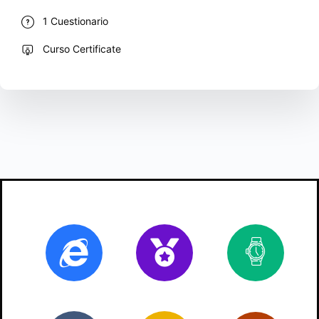
1 Cuestionario
Curso Certificate
Online
Certificado
2
ho