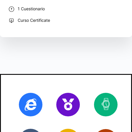
1 Cuestionario
Curso Certificate
Online
Certificado
2
ho