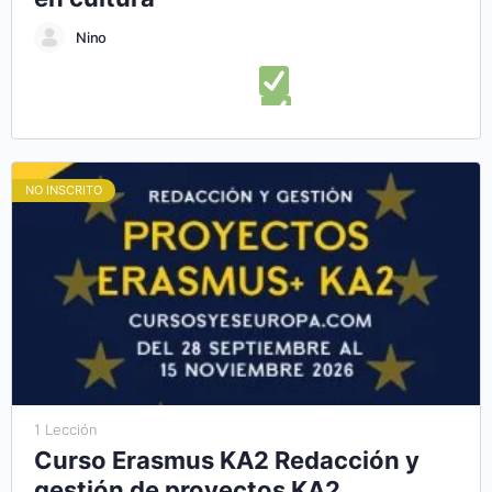
Nino
En este curso online aprenderás:
Lo que necesitas saber
para diseñar un plan de negocios
Ampliar alternativas
para el diseño de una estructura de plan de negocios
Presentar con éxito un plan de negocio cultural
Descubrir
NO INSCRITO
herramientas para diseñar un plan de empresa cultural
Aprender a administrar y ejecutar correctamente tu plan de
negocios
1 Lección
Curso Erasmus KA2 Redacción y
gestión de proyectos KA2