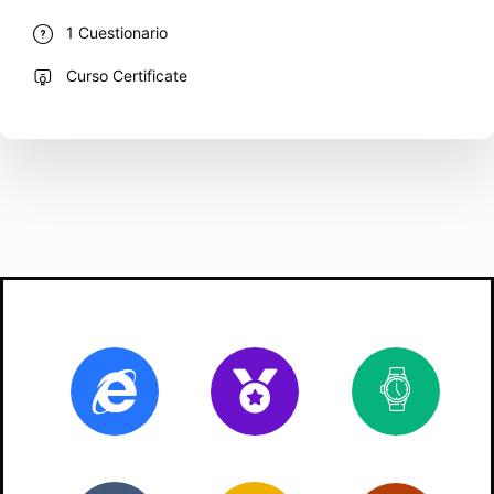
1 Cuestionario
Curso Certificate
Online
Certificado
2
ho