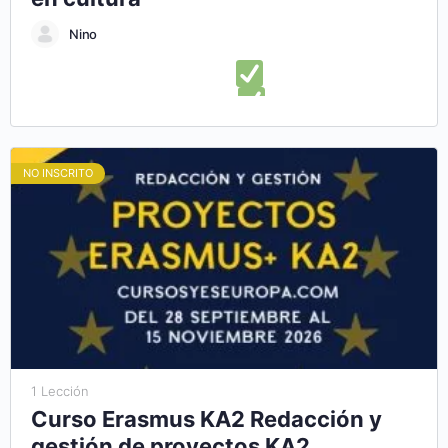
Nino
En este curso online aprenderás:
Lo que necesitas saber
para diseñar un plan de negocios
Ampliar alternativas
para el diseño de una estructura de plan de negocios
Presentar con éxito un plan de negocio cultural
Descubrir
NO INSCRITO
herramientas para diseñar un plan de empresa cultural
Aprender a administrar y ejecutar correctamente tu plan de
negocios
1 Lección
Curso Erasmus KA2 Redacción y
gestión de proyectos KA2