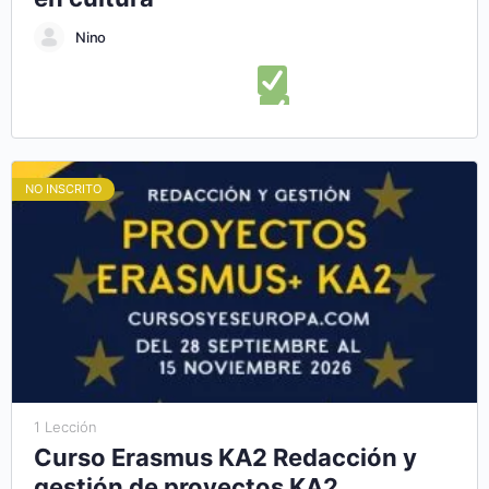
Nino
En este curso online aprenderás:
Lo que necesitas saber
para diseñar un plan de negocios
Ampliar alternativas
para el diseño de una estructura de plan de negocios
Presentar con éxito un plan de negocio cultural
Descubrir
NO INSCRITO
herramientas para diseñar un plan de empresa cultural
Aprender a administrar y ejecutar correctamente tu plan de
negocios
1 Lección
Curso Erasmus KA2 Redacción y
gestión de proyectos KA2