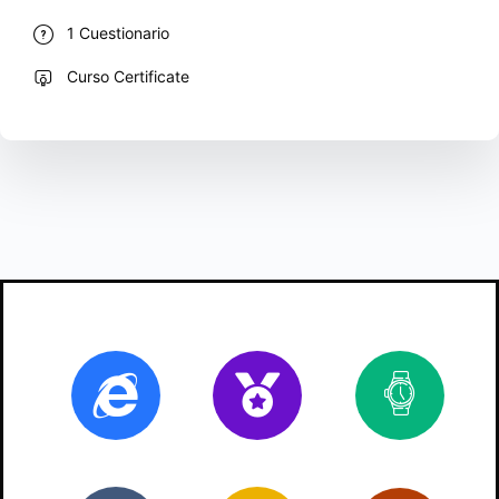
1 Cuestionario
Curso Certificate
Online
Certificado
2
ho