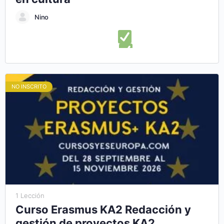
Nino
En este curso online aprenderás:
Lo que necesitas saber
para diseñar un plan de negocios
Ampliar alternativas
para el diseño de una estructura de plan de negocios
Presentar con éxito un plan de negocio cultural
Descubrir
NO INSCRITO
herramientas para diseñar un plan de empresa cultural
Aprender a administrar y ejecutar correctamente tu plan de
negocios
1 Lección
Curso Erasmus KA2 Redacción y
gestión de proyectos KA2