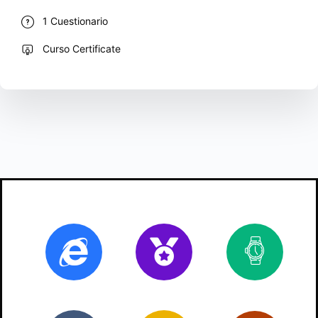
1 Cuestionario
Curso Certificate
Online
Certificado
2
ho