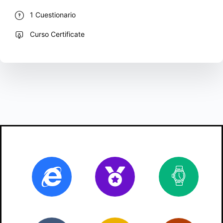
1 Cuestionario
Curso Certificate
Online
Certificado
2
ho