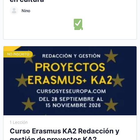
Nino
En este curso online aprenderás:
Lo que necesitas saber
para diseñar un plan de negocios
Ampliar alternativas
para el diseño de una estructura de plan de negocios
Presentar con éxito un plan de negocio cultural
Descubrir
NO INSCRITO
herramientas para diseñar un plan de empresa cultural
Aprender a administrar y ejecutar correctamente tu plan de
negocios
1 Lección
Curso Erasmus KA2 Redacción y
gestión de proyectos KA2